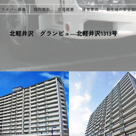
ドライバー募集
福利厚生
会社概要
保有車両
最先端の安全装
北軽井沢 グランビュ―北軽井沢1313号